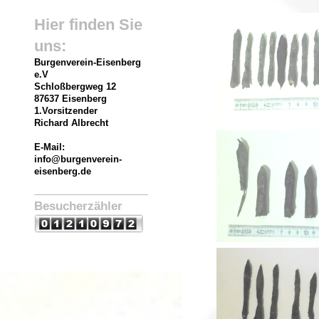
Hier finden Sie
uns:
Burgenverein-Eisenberg
e.V
Schloßbergweg
12
87637 Eisenberg
1.Vorsitzender
Richard Albrecht
E-Mail:
info@burgenverein-
eisenberg.de
Besucherzähler