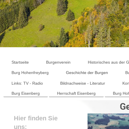
Startseite
Burgenverein
Historisches aus der
Burg Hohenfreyberg
Geschichte der Burgen
B
Links: TV - Radio
Bildnachweise - Literatur
Kon
Burg Eisenberg
Herrschaft Eisenberg
Burg Ho
Ge
Hier finden Sie
uns: