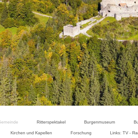
 Gemeinde
Ritterspektakel
Burgenmuseum
B
Kirchen und Kapellen
Forschung
Links: TV - Ra