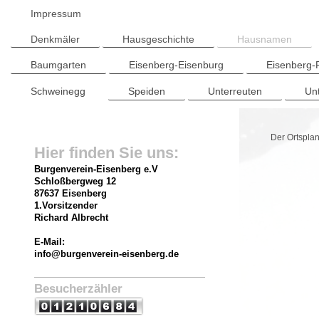
Impressum
Denkmäler
Hausgeschichte
Hausnamen
Baumgarten
Eisenberg-Eisenburg
Eisenberg-
Schweinegg
Speiden
Unterreuten
Un
Der Ortspla
Hier finden Sie uns:
Burgenverein-Eisenberg e.V
Schloßbergweg
12
87637 Eisenberg
1.Vorsitzender
Richard Albrecht
E-Mail:
info@burgenverein-eisenberg.de
Besucherzähler