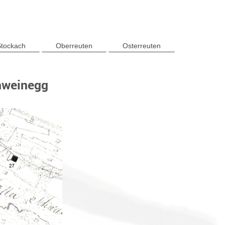
tockach
Oberreuten
Osterreuten
hweinegg