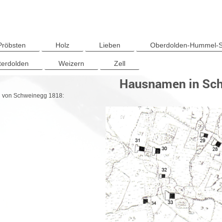
Pröbsten
Holz
Lieben
Oberdolden-Hummel-S
terdolden
Weizern
Zell
Hausnamen in Sc
n von Schweinegg 1818: