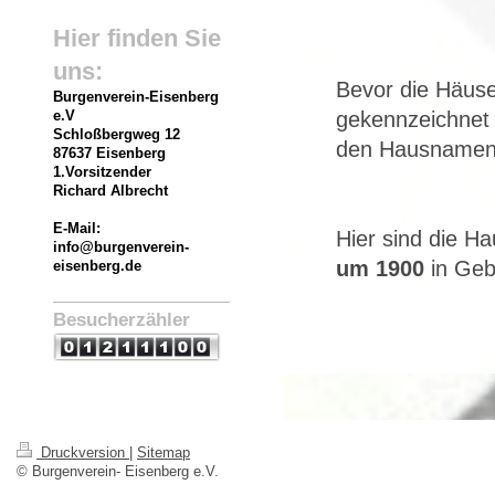
Hier finden Sie
uns:
Bevor die Häus
Burgenverein-Eisenberg
gekennzeichnet
e.V
Schloßbergweg
12
den Hausnamen
87637 Eisenberg
1.Vorsitzender
Richard Albrecht
E-Mail:
Hier sind die H
info@burgenverein-
um 1900
in Geb
eisenberg.de
Besucherzähler
Druckversion
|
Sitemap
© Burgenverein- Eisenberg e.V.