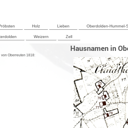
Pröbsten
Holz
Lieben
Oberdolden-Hummel-S
terdolden
Weizern
Zell
Hausnamen in Ob
n von Oberreuten 1818: