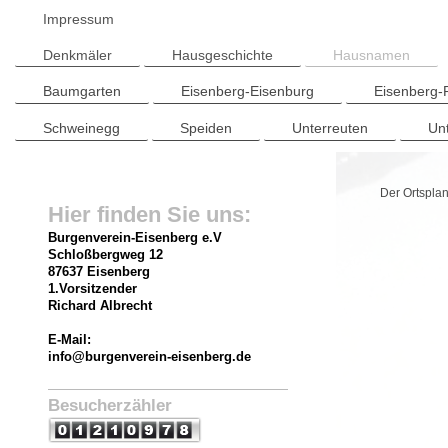
Impressum
Denkmäler
Hausgeschichte
Hausnamen
Baumgarten
Eisenberg-Eisenburg
Eisenberg-
Schweinegg
Speiden
Unterreuten
Un
Der Ortspla
Hier finden Sie uns:
Burgenverein-Eisenberg e.V
Schloßbergweg
12
87637 Eisenberg
1.Vorsitzender
Richard Albrecht
E-Mail:
info@burgenverein-eisenberg.de
Besucherzähler