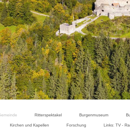
 Gemeinde
Ritterspektakel
Burgenmuseum
B
Kirchen und Kapellen
Forschung
Links: TV - Ra