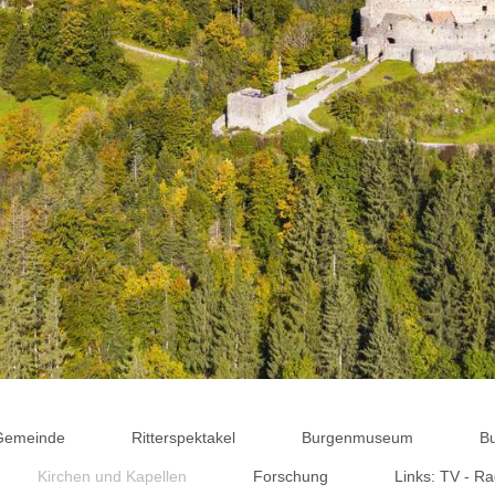
 Gemeinde
Ritterspektakel
Burgenmuseum
B
Kirchen und Kapellen
Forschung
Links: TV - Ra